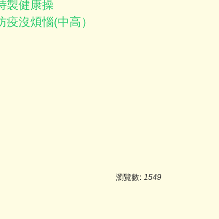
特製健康操
防疫沒煩惱(中高）
瀏覽數:
1549