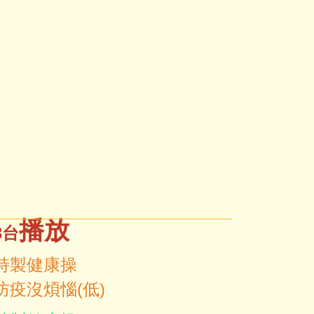
播放
3台
特製健康操
防疫沒煩惱(低)