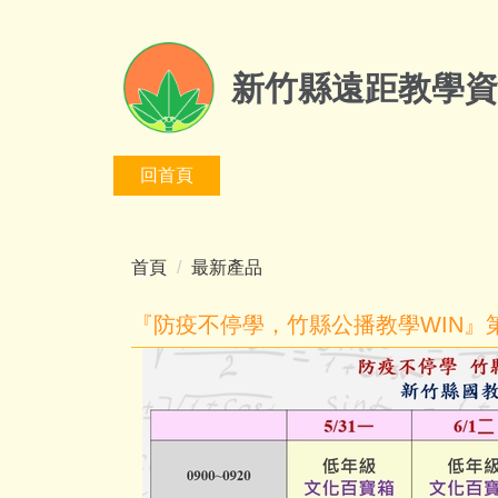
跳
到
主
新竹縣遠距教學資
要
內
容
回首頁
區
首頁
最新產品
『防疫不停學，竹縣公播教學WIN』第二階段