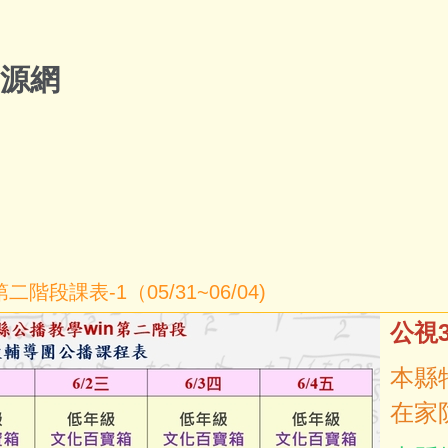
源網
課表-1（05/31~06/04)
公視
本縣
在家