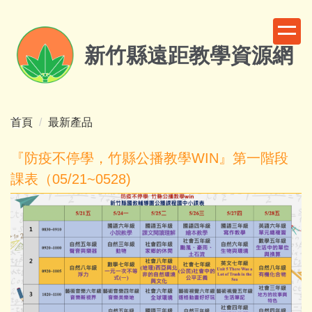
跳
到
主
新竹縣遠距教學資源網
要
內
容
區
首頁
最新產品
『防疫不停學，竹縣公播教學WIN』第一階段
課表（05/21~0528)