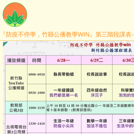
『防疫不停學，竹縣公播教學WIN』第三階段課表-3（06